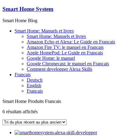
Passer
Smart Home System
au
contenu
Smart Home Blog
Smart Home: Manuels et livres
Smart Home: Manuels et livres
Amazon Echo et Alexa: Le Guide en Français
Amazon Fire TV: le manuel en Français
Apple HomePod: Le Guide en Français
Google Home: le manuel
Google Chromecast: le manuel en Français
Comment developper Alexa Skills
Français
Deutsch
English
Français
Smart Home Produits Francais
Trié
6 résultats affichés
du
plus
récent
au