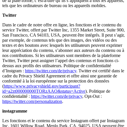
de la plate-forme, c’est-à-dire qu’ils s’appliquent à tous les appareils,
tels que les ordinateurs de bureau ou les appareils mobiles.
Twitter
Dans le cadre de notre offre en ligne, les fonctions et le contenu du
service Twitter, offert par Twitter Inc, 1355 Market Street, Suite 900,
San Francisco, CA 94103, USA, peuvent être intégrés. Il peut s’agir,
par exemple, de contenus tels que des images, des vidéos ou des
textes et des boutons avec lesquels les utilisateurs peuvent exprimer
leur appréciation du contenu, s’abonner aux auteurs du contenu ou à
nos contributions. Si les utilisateurs sont membres de la plateforme
Twitter, Twitter peut assigner l’appel des contenus et fonctions ci-
dessus aux profils des utilisateurs. Politique de confidentialité
d’Instgram :
https://twitter.com/de/privacy
. Twitter est certifié dans le
cadre du Privacy Shield Agreement et offre ainsi une garantie de
conformité à la loi européenne sur la protection des données
(
https://www.privacyshield.gov/participant?
id=a2zt000000000TORzAAO&status=Active
). Politique de
confidentialité :
https://twitter.com/de/privacy
, Opt-Out :
https://twitter.com/personalization
.
instagramme
Les fonctions et le contenu du service Instagram offert par Instagram
Inc. 1601 Willow Road, Menlo Park, CA, 94025, USA peuvent être