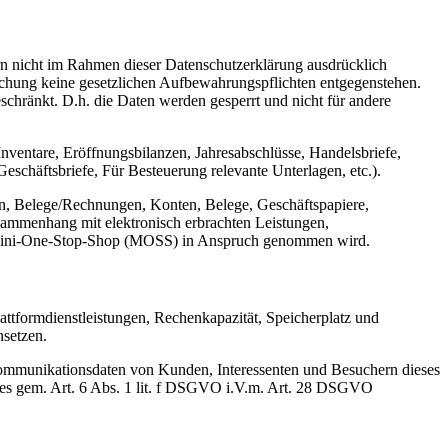
n nicht im Rahmen dieser Datenschutzerklärung ausdrücklich
öschung keine gesetzlichen Aufbewahrungspflichten entgegenstehen.
eschränkt. D.h. die Daten werden gesperrt und nicht für andere
ventare, Eröffnungsbilanzen, Jahresabschlüsse, Handelsbriefe,
chäftsbriefe, Für Besteuerung relevante Unterlagen, etc.).
n, Belege/Rechnungen, Konten, Belege, Geschäftspapiere,
ammenhang mit elektronisch erbrachten Leistungen,
er Mini-One-Stop-Shop (MOSS) in Anspruch genommen wird.
ttformdienstleistungen, Rechenkapazität, Speicherplatz und
nsetzen.
 Kommunikationsdaten von Kunden, Interessenten und Besuchern dieses
otes gem. Art. 6 Abs. 1 lit. f DSGVO i.V.m. Art. 28 DSGVO