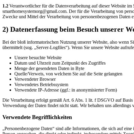
1.2
Verantwortlicher für die Datenverarbeitung auf dieser Website 
smarthomesystemorg@gmail.com. Der für die Verarbeitung von personen
Zwecke und Mittel der Verarbeitung von personenbezogenen Daten en
2) Datenerfassung beim Besuch unserer We
Bei der bloß informatorischen Nutzung unserer Website, also wenn Sie
übermittelt (sog. „Server-Logfiles“). Wenn Sie unsere Website aufrufe
Unsere besuchte Website
Datum und Uhrzeit zum Zeitpunkt des Zugriffes
Menge der gesendeten Daten in Byte
Quelle/Verweis, von welchem Sie auf die Seite gelangten
Verwendeter Browser
Verwendetes Betriebssystem
Verwendete IP-Adresse (ggf.: in anonymisierter Form)
Die Verarbeitung erfolgt gemäß Art. 6 Abs. 1 lit. f DSGVO auf Basis u
Verwendung der Daten findet nicht statt. Wir behalten uns allerdings 
Verwendete Begrifflichkeiten
„Personenbezogene Daten“ sind alle Informationen, die sich auf eine id
Person angesehen, die direkt oder indirekt, insbesondere mittels Z