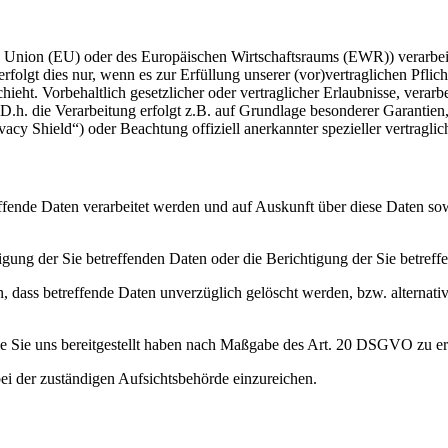
en Union (EU) oder des Europäischen Wirtschaftsraums (EWR)) verarbe
folgt dies nur, wenn es zur Erfüllung unserer (vor)vertraglichen Pflich
hieht. Vorbehaltlich gesetzlicher oder vertraglicher Erlaubnisse, verarb
h. die Verarbeitung erfolgt z.B. auf Grundlage besonderer Garantien, 
cy Shield“) oder Beachtung offiziell anerkannter spezieller vertraglic
effende Daten verarbeitet werden und auf Auskunft über diese Daten so
ung der Sie betreffenden Daten oder die Berichtigung der Sie betreff
 dass betreffende Daten unverzüglich gelöscht werden, bzw. alterna
die Sie uns bereitgestellt haben nach Maßgabe des Art. 20 DSGVO zu er
i der zuständigen Aufsichtsbehörde einzureichen.