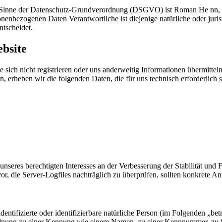
im Sinne der Datenschutz-Grundverordnung (DSGVO) ist Roman He nn, i
bezogenen Daten Verantwortliche ist diejenige natürliche oder jurist
tscheidet.
bsite
 sich nicht registrieren oder uns anderweitig Informationen übermittel
n, erheben wir die folgenden Daten, die für uns technisch erforderlich
nseres berechtigten Interesses an der Verbesserung der Stabilität und 
vor, die Server-Logfiles nachträglich zu überprüfen, sollten konkrete 
entifizierte oder identifizierbare natürliche Person (im Folgenden „betr
uordnung zu einer Kennung wie einem Namen, zu einer Kennnummer, zu 