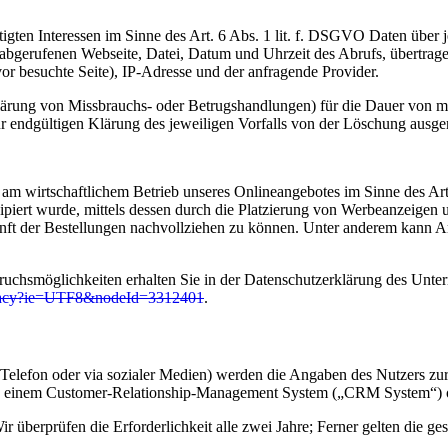
igten Interessen im Sinne des Art. 6 Abs. 1 lit. f. DSGVO Daten über j
r abgerufenen Webseite, Datei, Datum und Uhrzeit des Abrufs, übertra
or besuchte Seite), IP-Adresse und der anfragende Provider.
lärung von Missbrauchs- oder Betrugshandlungen) für die Dauer von m
ur endgültigen Klärung des jeweiligen Vorfalls von der Löschung aus
sse am wirtschaftlichem Betrieb unseres Onlineangebotes im Sinne des 
ipiert wurde, mittels dessen durch die Platzierung von Werbeanzeigen
nft der Bestellungen nachvollziehen zu können. Unter anderem kann Am
chsmöglichkeiten erhalten Sie in der Datenschutzerklärung des Unte
privacy?ie=UTF8&nodeId=3312401
.
 Telefon oder via sozialer Medien) werden die Angaben des Nutzers z
in einem Customer-Relationship-Management System („CRM System“) od
ir überprüfen die Erforderlichkeit alle zwei Jahre; Ferner gelten die ge