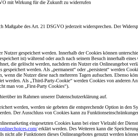
GVO mit Wirkung für die Zukunft zu widerrufen
nach Maßgabe des Art. 21 DSGVO jederzeit widersprechen. Der Widersp
er Nutzer gespeichert werden. Innerhalb der Cookies können unterschi
peichert ist) während oder auch nach seinem Besuch innerhalb eines 
net, die gelöscht werden, nachdem ein Nutzer ein Onlineangebot verlä
us gespeichert werden. Als „permanent“ oder „persistent“ werden Cook
en, wenn die Nutzer diese nach mehreren Tagen aufsuchen. Ebenso könn
 werden. Als „Third-Party-Cookie“ werden Cookies von anderen Anbie
cht man von „First-Party Cookies“).
hierüber im Rahmen unserer Datenschutzerklärung auf.
eichert werden, werden sie gebeten die entsprechende Option in den Sy
erden. Der Ausschluss von Cookies kann zu Funktionseinschränkungen
inemarketing eingesetzten Cookies kann bei einer Vielzahl der Dienste
onlinechoices.com/
erklärt werden. Des Weiteren kann die Speicherung
lls nicht alle Funktionen dieses Onlineangebotes genutzt werden könne