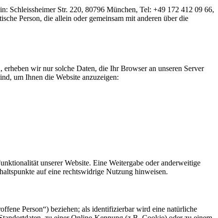
n: Schleissheimer Str. 220, 80796 München, Tel: +49 172 412 09 66,
ische Person, die allein oder gemeinsam mit anderen über die
n, erheben wir nur solche Daten, die Ihr Browser an unseren Server
 sind, um Ihnen die Website anzuzeigen:
Funktionalität unserer Website. Eine Weitergabe oder anderweitige
Anhaltspunkte auf eine rechtswidrige Nutzung hinweisen.
offene Person“) beziehen; als identifizierbar wird eine natürliche
Standortdaten, zu einer Online-Kennung (z.B. Cookie) oder zu einem