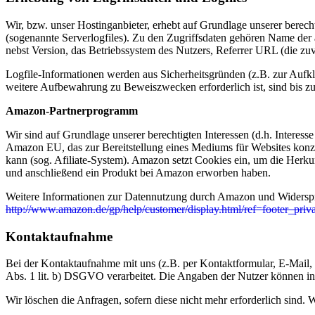
Wir, bzw. unser Hostinganbieter, erhebt auf Grundlage unserer berecht
(sogenannte Serverlogfiles). Zu den Zugriffsdaten gehören Name de
nebst Version, das Betriebssystem des Nutzers, Referrer URL (die zuv
Logfile-Informationen werden aus Sicherheitsgründen (z.B. zur Aufk
weitere Aufbewahrung zu Beweiszwecken erforderlich ist, sind bis z
Amazon-Partnerprogramm
Wir sind auf Grundlage unserer berechtigten Interessen (d.h. Intere
Amazon EU, das zur Bereitstellung eines Mediums für Websites konz
kann (sog. Afiliate-System). Amazon setzt Cookies ein, um die Herku
und anschließend ein Produkt bei Amazon erworben haben.
Weitere Informationen zur Datennutzung durch Amazon und Widerspru
http://www.amazon.de/gp/help/customer/display.html/ref=footer_
Kontaktaufnahme
Bei der Kontaktaufnahme mit uns (z.B. per Kontaktformular, E-Mail,
Abs. 1 lit. b) DSGVO verarbeitet. Die Angaben der Nutzer können 
Wir löschen die Anfragen, sofern diese nicht mehr erforderlich sind. W