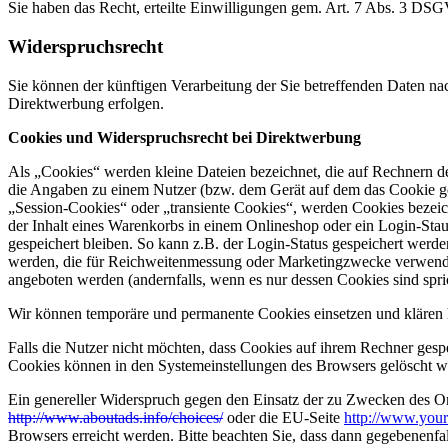
Sie haben das Recht, erteilte Einwilligungen gem. Art. 7 Abs. 3 DS
Widerspruchsrecht
Sie können der künftigen Verarbeitung der Sie betreffenden Daten 
Direktwerbung erfolgen.
Cookies und Widerspruchsrecht bei Direktwerbung
Als „Cookies“ werden kleine Dateien bezeichnet, die auf Rechnern d
die Angaben zu einem Nutzer (bzw. dem Gerät auf dem das Cookie ges
„Session-Cookies“ oder „transiente Cookies“, werden Cookies bezeich
der Inhalt eines Warenkorbs in einem Onlineshop oder ein Login-Sta
gespeichert bleiben. So kann z.B. der Login-Status gespeichert werd
werden, die für Reichweitenmessung oder Marketingzwecke verwendet
angeboten werden (andernfalls, wenn es nur dessen Cookies sind spri
Wir können temporäre und permanente Cookies einsetzen und klären 
Falls die Nutzer nicht möchten, dass Cookies auf ihrem Rechner gesp
Cookies können in den Systemeinstellungen des Browsers gelöscht w
Ein genereller Widerspruch gegen den Einsatz der zu Zwecken des Onl
http://www.aboutads.info/choices/
oder die EU-Seite
http://www.your
Browsers erreicht werden. Bitte beachten Sie, dass dann gegebenenfa