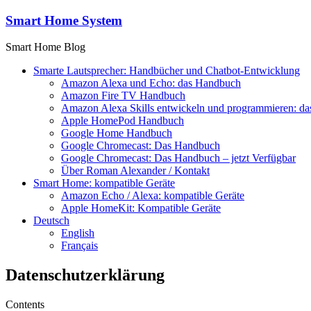
Zum
Smart Home System
Inhalt
springen
Smart Home Blog
Smarte Lautsprecher: Handbücher und Chatbot-Entwicklung
Amazon Alexa und Echo: das Handbuch
Amazon Fire TV Handbuch
Amazon Alexa Skills entwickeln und programmieren: d
Apple HomePod Handbuch
Google Home Handbuch
Google Chromecast: Das Handbuch
Google Chromecast: Das Handbuch – jetzt Verfügbar
Über Roman Alexander / Kontakt
Smart Home: kompatible Geräte
Amazon Echo / Alexa: kompatible Geräte
Apple HomeKit: Kompatible Geräte
Deutsch
English
Français
Datenschutzerklärung
Contents