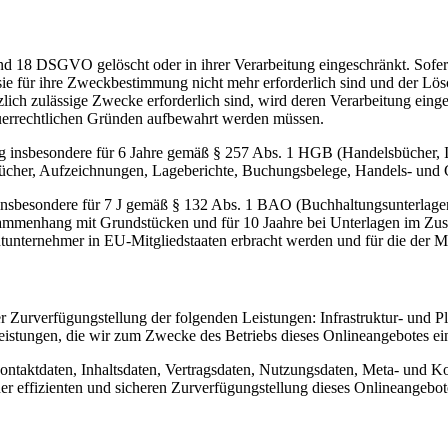
nd 18 DSGVO gelöscht oder in ihrer Verarbeitung eingeschränkt. Sofer
 sie für ihre Zweckbestimmung nicht mehr erforderlich sind und der L
zlich zulässige Zwecke erforderlich sind, wird deren Verarbeitung eing
steuerrechtlichen Gründen aufbewahrt werden müssen.
 insbesondere für 6 Jahre gemäß § 257 Abs. 1 HGB (Handelsbücher, In
cher, Aufzeichnungen, Lageberichte, Buchungsbelege, Handels- und Ges
 insbesondere für 7 J gemäß § 132 Abs. 1 BAO (Buchhaltungsunterlage
sammenhang mit Grundstücken und für 10 Jaahre bei Unterlagen im Zus
htunternehmer in EU-Mitgliedstaaten erbracht werden und für die d
urverfügungstellung der folgenden Leistungen: Infrastruktur- und Pla
eistungen, die wir zum Zwecke des Betriebs dieses Onlineangebotes ei
 Kontaktdaten, Inhaltsdaten, Vertragsdaten, Nutzungsdaten, Meta- und
iner effizienten und sicheren Zurverfügungstellung dieses Onlineangeb