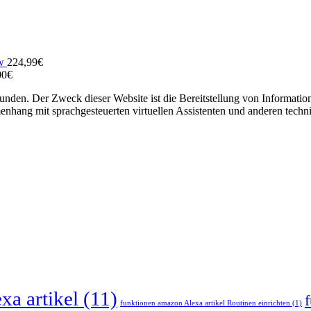
w
224,99
€
00
€
unden. Der Zweck dieser Website ist die Bereitstellung von Informati
ang mit sprachgesteuerten virtuellen Assistenten und anderen techn
xa artikel
(11)
funktionen amazon Alexa artikel Routinen einrichten
(1)