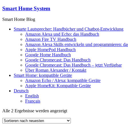
Zum
Smart Home System
Inhalt
springen
Smart Home Blog
Smarte Lautsprecher: Handbücher und Chatbot-Entwicklung
Amazon Alexa und Echo: das Handbuch
Amazon Fire TV Handbuch
Amazon Alexa Skills entwickeln und programmieren: d
Apple HomePod Handbuch
Google Home Handbuch
Google Chromecast: Das Handbuch
Google Chromecast: Das Handbuch – jetzt Verfügbar
Über Roman Alexander / Kontakt
Smart Home: kompatible Geräte
Amazon Echo / Alexa: kompatible Geräte
Apple HomeKit: Kompatible Geräte
Deutsch
English
Français
Nach
Alle 2 Ergebnisse werden angezeigt
neuesten
sortiert