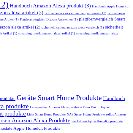
12)
Handbuch Amazon Alexa produkt
(3)
Handbuch Apple HomeKit
zon alexa artikel
(3)
licht amazon alexa artikel lampen steuern
(1)
licht amazon
plattformvergleich Smart
e Artikel
(1)
Plattformvergleich Digitale Assistenten
(1)
azon alexa artikel
(2)
sicherheit
sicherheit kamera amazon alexa vergleich
(1)
t Artikel
(1)
streaming musik amazon alexa artikel
(1)
streaming musik amazon alexa
Geräte Smart Home Produkte
Handbuch
produkte
a produkte
Lautsprecher Amazon Alexa produkte Echo Dot 3 Display
it produkte
Licht Smart Home Produkte
NAS Smart Home Produkte
rollos Amazon
osen Amazon Alexa Produkte
Steckdosen Apple HomeKit produkte
mostate Apple HomeKit Produkte