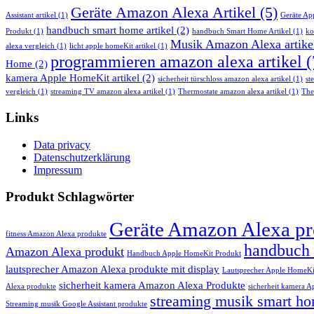
Geräte Amazon Alexa Artikel
(5)
Assistant artikel
(1)
Geräte Ap
handbuch smart home artikel
(2)
Produkt
(1)
handbuch Smart Home Artikel
(1)
ko
Musik Amazon Alexa artike
alexa vergleich
(1)
licht apple homeKit artikel
(1)
programmieren amazon alexa artikel
(
Home
(2)
kamera Apple HomeKit artikel
(2)
sicherheit türschloss amazon alexa artikel
(1)
st
vergleich
(1)
streaming TV amazon alexa artikel
(1)
Thermostate amazon alexa artikel
(1)
The
Links
Data privacy
Datenschutzerklärung
Impressum
Produkt Schlagwörter
Geräte Amazon Alexa pr
fitness Amazon Alexa produkte
handbuch
Amazon Alexa produkt
Handbuch Apple HomeKit Produkt
lautsprecher Amazon Alexa produkte mit display
Lautsprecher Apple HomeKi
sicherheit kamera Amazon Alexa Produkte
Alexa produkte
sicherheit kamera 
streaming musik smart h
Streaming musik Google Assistant produkte