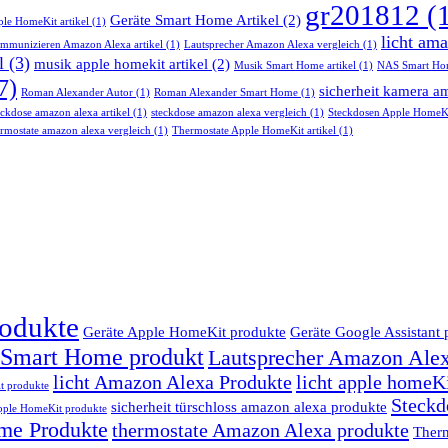
gr201812
(
Geräte Smart Home Artikel
(2)
ple HomeKit artikel
(1)
licht ama
mmunizieren Amazon Alexa artikel
(1)
Lautsprecher Amazon Alexa vergleich
(1)
l
(3)
musik apple homekit artikel
(2)
Musik Smart Home artikel
(1)
NAS Smart Hom
7)
sicherheit kamera am
Roman Alexander Autor
(1)
Roman Alexander Smart Home
(1)
eckdose amazon alexa artikel
(1)
steckdose amazon alexa vergleich
(1)
Steckdosen Apple HomeKi
rmostate amazon alexa vergleich
(1)
Thermostate Apple HomeKit artikel
(1)
odukte
Geräte Apple HomeKit produkte
Geräte Google Assistant 
 Smart Home produkt
Lautsprecher Amazon Alex
licht Amazon Alexa Produkte
licht apple homeK
t produkte
Steckd
sicherheit türschloss amazon alexa produkte
Apple HomeKit produkte
ome Produkte
thermostate Amazon Alexa produkte
Ther