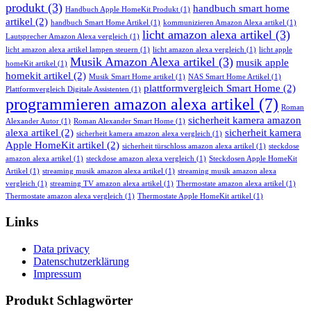
produkt
(3)
handbuch smart home
Handbuch Apple HomeKit Produkt
(1)
artikel
(2)
handbuch Smart Home Artikel
(1)
kommunizieren Amazon Alexa artikel
(1)
licht amazon alexa artikel
(3)
Lautsprecher Amazon Alexa vergleich
(1)
licht amazon alexa artikel lampen steuern
(1)
licht amazon alexa vergleich
(1)
licht apple
Musik Amazon Alexa artikel
(3)
musik apple
homeKit artikel
(1)
homekit artikel
(2)
Musik Smart Home artikel
(1)
NAS Smart Home Artikel
(1)
plattformvergleich Smart Home
(2)
Plattformvergleich Digitale Assistenten
(1)
programmieren amazon alexa artikel
(7)
Roman
sicherheit kamera amazon
Alexander Autor
(1)
Roman Alexander Smart Home
(1)
alexa artikel
(2)
sicherheit kamera
sicherheit kamera amazon alexa vergleich
(1)
Apple HomeKit artikel
(2)
sicherheit türschloss amazon alexa artikel
(1)
steckdose
amazon alexa artikel
(1)
steckdose amazon alexa vergleich
(1)
Steckdosen Apple HomeKit
Artikel
(1)
streaming musik amazon alexa artikel
(1)
streaming musik amazon alexa
vergleich
(1)
streaming TV amazon alexa artikel
(1)
Thermostate amazon alexa artikel
(1)
Thermostate amazon alexa vergleich
(1)
Thermostate Apple HomeKit artikel
(1)
Links
Data privacy
Datenschutzerklärung
Impressum
Produkt Schlagwörter