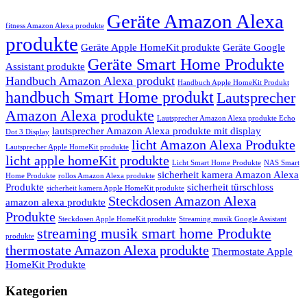
Geräte Amazon Alexa
fitness Amazon Alexa produkte
produkte
Geräte Apple HomeKit produkte
Geräte Google
Geräte Smart Home Produkte
Assistant produkte
Handbuch Amazon Alexa produkt
Handbuch Apple HomeKit Produkt
handbuch Smart Home produkt
Lautsprecher
Amazon Alexa produkte
Lautsprecher Amazon Alexa produkte Echo
lautsprecher Amazon Alexa produkte mit display
Dot 3 Display
licht Amazon Alexa Produkte
Lautsprecher Apple HomeKit produkte
licht apple homeKit produkte
Licht Smart Home Produkte
NAS Smart
sicherheit kamera Amazon Alexa
Home Produkte
rollos Amazon Alexa produkte
Produkte
sicherheit türschloss
sicherheit kamera Apple HomeKit produkte
Steckdosen Amazon Alexa
amazon alexa produkte
Produkte
Steckdosen Apple HomeKit produkte
Streaming musik Google Assistant
streaming musik smart home Produkte
produkte
thermostate Amazon Alexa produkte
Thermostate Apple
HomeKit Produkte
Kategorien