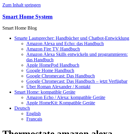
Zum Inhalt springen
Smart Home System
Smart Home Blog
Smarte Lautsprecher: Handbücher und Chatbot-Entwicklung
Amazon Alexa und Echo: das Handbuch
Amazon Fire TV Handbuch
Amazon Alexa Skills entwickeln und programmieren:
das Handbuch
Apple HomePod Handbuch
Google Home Handbuch
Google Chromecast: Das Handbuch
Google Chromecast: Das Handbuch – jetzt Verfügbar
Über Roman Alexander / Kontakt
Smart Home: kompatible Geräte
Amazon Echo / Alexa: kompatible Geräte
Apple HomeKit: Kompatible Geräte
Deutsch
English
Français
Thermostate amazon alexa