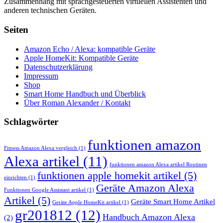
Zusammenhang mit sprachgesteuerten virtuellen Assistenten und
anderen technischen Geräten.
Seiten
Amazon Echo / Alexa: kompatible Geräte
Apple HomeKit: Kompatible Geräte
Datenschutzerklärung
Impressum
Shop
Smart Home Handbuch und Überblick
Über Roman Alexander / Kontakt
Schlagwörter
funktionen amazon
Fitness Amazon Alexa vergleich
(1)
Alexa artikel
(11)
funktionen amazon Alexa artikel Routinen
funktionen apple homekit artikel
(5)
einrichten
(1)
Geräte Amazon Alexa
Funktionen Google Assistant artikel
(1)
Artikel
(5)
Geräte Smart Home Artikel
Geräte Apple HomeKit artikel
(1)
gr201812
(12)
Handbuch Amazon Alexa
(2)