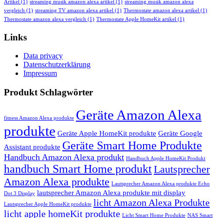
Artikel
(1)
streaming musik amazon alexa artikel
(1)
streaming musik amazon alexa
vergleich
(1)
streaming TV amazon alexa artikel
(1)
Thermostate amazon alexa artikel
(1)
Thermostate amazon alexa vergleich
(1)
Thermostate Apple HomeKit artikel
(1)
Links
Data privacy
Datenschutzerklärung
Impressum
Produkt Schlagwörter
Geräte Amazon Alexa
fitness Amazon Alexa produkte
produkte
Geräte Apple HomeKit produkte
Geräte Google
Geräte Smart Home Produkte
Assistant produkte
Handbuch Amazon Alexa produkt
Handbuch Apple HomeKit Produkt
handbuch Smart Home produkt
Lautsprecher
Amazon Alexa produkte
Lautsprecher Amazon Alexa produkte Echo
lautsprecher Amazon Alexa produkte mit display
Dot 3 Display
licht Amazon Alexa Produkte
Lautsprecher Apple HomeKit produkte
licht apple homeKit produkte
Licht Smart Home Produkte
NAS Smart