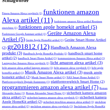
Schlagwörter
funktionen amazon
Fitness Amazon Alexa vergleich
(1)
Alexa artikel
(11)
funktionen amazon Alexa artikel Routinen
funktionen apple homekit artikel
(5)
einrichten
(1)
Geräte Amazon Alexa
Funktionen Google Assistant artikel
(1)
Artikel
(5)
Geräte Smart Home Artikel
Geräte Apple HomeKit artikel
(1)
gr201812
(12)
Handbuch Amazon Alexa
(2)
produkt
(3)
handbuch smart home
Handbuch Apple HomeKit Produkt
(1)
artikel
(2)
handbuch Smart Home Artikel
(1)
kommunizieren Amazon Alexa artikel
(1)
licht amazon alexa artikel
(3)
Lautsprecher Amazon Alexa vergleich
(1)
licht amazon alexa artikel lampen steuern
(1)
licht amazon alexa vergleich
(1)
licht apple
Musik Amazon Alexa artikel
(3)
musik apple
homeKit artikel
(1)
homekit artikel
(2)
Musik Smart Home artikel
(1)
NAS Smart Home Artikel
(1)
plattformvergleich Smart Home
(2)
Plattformvergleich Digitale Assistenten
(1)
programmieren amazon alexa artikel
(7)
Roman
sicherheit kamera amazon
Alexander Autor
(1)
Roman Alexander Smart Home
(1)
alexa artikel
(2)
sicherheit kamera
sicherheit kamera amazon alexa vergleich
(1)
Apple HomeKit artikel
(2)
sicherheit türschloss amazon alexa artikel
(1)
steckdose
amazon alexa artikel
(1)
steckdose amazon alexa vergleich
(1)
Steckdosen Apple HomeKit