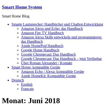
Zum
Smart Home System
Inhalt
springen
Smart Home Blog
Smarte Lautsprecher: Handbücher und Chatbot-Entwicklung
Amazon Alexa und Echo: das Handbuch
Amazon Fire TV Handbuch
Amazon Alexa Skills entwickeln und programmieren:
das Handbuch
Apple HomePod Handbuch
Google Home Handbuch
Google Chromecast: Das Handbuch
Google Chromecast: Das Handbuch – jetzt Verfügbar
Über Roman Alexander / Kontakt
Smart Home: kompatible Geräte
Amazon Echo / Alexa: kompatible Geräte
Apple HomeKit: Kompatible Geräte
Deutsch
English
Français
Monat:
Juni 2018