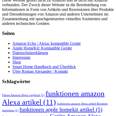
Diese Website gehört nicht zu Amazon und ist nicht mit Amazon
verbunden. Der Zweck dieser Website ist die Bereitstellung von
Informationen in Form von Artikeln und Rezensionen über Produkte
und Dienstleistungen von Amazon und anderen Unternehmen im
Zusammenhang mit sprachgesteuerten virtuellen Assistenten und
anderen technischen Geräten.
Seiten
Amazon Echo / Alexa: kompatible Geräte
Apple HomeKit: Kompatible Geräte
Datenschutzerklärung
Impressum
Shop
Smart Home Handbuch und Überblick
Über Roman Alexander / Kontakt
Schlagwörter
funktionen amazon
Fitness Amazon Alexa vergleich
(1)
Alexa artikel
(11)
funktionen amazon Alexa artikel Routinen
funktionen apple homekit artikel
(5)
einrichten
(1)
Geräte Amazon Alexa