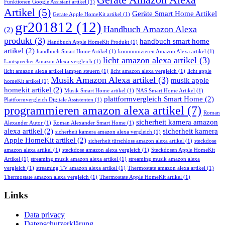
Funktionen Google Assistant artikel
(1)
Artikel
(5)
Geräte Smart Home Artikel
Geräte Apple HomeKit artikel
(1)
gr201812
(12)
Handbuch Amazon Alexa
(2)
produkt
(3)
handbuch smart home
Handbuch Apple HomeKit Produkt
(1)
artikel
(2)
handbuch Smart Home Artikel
(1)
kommunizieren Amazon Alexa artikel
(1)
licht amazon alexa artikel
(3)
Lautsprecher Amazon Alexa vergleich
(1)
licht amazon alexa artikel lampen steuern
(1)
licht amazon alexa vergleich
(1)
licht apple
Musik Amazon Alexa artikel
(3)
musik apple
homeKit artikel
(1)
homekit artikel
(2)
Musik Smart Home artikel
(1)
NAS Smart Home Artikel
(1)
plattformvergleich Smart Home
(2)
Plattformvergleich Digitale Assistenten
(1)
programmieren amazon alexa artikel
(7)
Roman
sicherheit kamera amazon
Alexander Autor
(1)
Roman Alexander Smart Home
(1)
alexa artikel
(2)
sicherheit kamera
sicherheit kamera amazon alexa vergleich
(1)
Apple HomeKit artikel
(2)
sicherheit türschloss amazon alexa artikel
(1)
steckdose
amazon alexa artikel
(1)
steckdose amazon alexa vergleich
(1)
Steckdosen Apple HomeKit
Artikel
(1)
streaming musik amazon alexa artikel
(1)
streaming musik amazon alexa
vergleich
(1)
streaming TV amazon alexa artikel
(1)
Thermostate amazon alexa artikel
(1)
Thermostate amazon alexa vergleich
(1)
Thermostate Apple HomeKit artikel
(1)
Links
Data privacy
Datenschutzerklärung