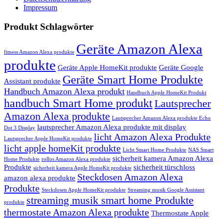
Impressum
Produkt Schlagwörter
Geräte Amazon Alexa
fitness Amazon Alexa produkte
produkte
Geräte Apple HomeKit produkte
Geräte Google
Geräte Smart Home Produkte
Assistant produkte
Handbuch Amazon Alexa produkt
Handbuch Apple HomeKit Produkt
handbuch Smart Home produkt
Lautsprecher
Amazon Alexa produkte
Lautsprecher Amazon Alexa produkte Echo
lautsprecher Amazon Alexa produkte mit display
Dot 3 Display
licht Amazon Alexa Produkte
Lautsprecher Apple HomeKit produkte
licht apple homeKit produkte
Licht Smart Home Produkte
NAS Smart
sicherheit kamera Amazon Alexa
Home Produkte
rollos Amazon Alexa produkte
Produkte
sicherheit türschloss
sicherheit kamera Apple HomeKit produkte
Steckdosen Amazon Alexa
amazon alexa produkte
Produkte
Steckdosen Apple HomeKit produkte
Streaming musik Google Assistant
streaming musik smart home Produkte
produkte
thermostate Amazon Alexa produkte
Thermostate Apple