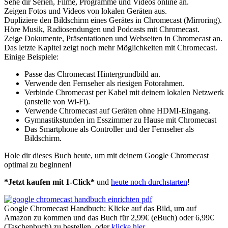
Sehe dir Serien, Filme, Programme und Videos online an.
Zeigen Fotos und Videos von lokalen Geräten aus.
Dupliziere den Bildschirm eines Gerätes in Chromecast (Mirroring).
Höre Musik, Radiosendungen und Podcasts mit Chromecast.
Zeige Dokumente, Präsentationen und Webseiten in Chromecast an.
Das letzte Kapitel zeigt noch mehr Möglichkeiten mit Chromecast.
Einige Beispiele:
Passe das Chromecast Hintergrundbild an.
Verwende den Fernseher als riesigen Fotorahmen.
Verbinde Chromecast per Kabel mit deinem lokalen Netzwerk
(anstelle von Wi-Fi).
Verwende Chromecast auf Geräten ohne HDMI-Eingang.
Gymnastikstunden im Esszimmer zu Hause mit Chromecast
Das Smartphone als Controller und der Fernseher als
Bildschirm.
Hole dir dieses Buch heute, um mit deinem Google Chromecast
optimal zu beginnen!
*Jetzt kaufen mit 1-Click*
und
heute noch durchstarten
!
Google Chromecast Handbuch: Klicke auf das Bild, um auf
Amazon zu kommen und das Buch für 2,99€ (eBuch) oder 6,99€
(Taschenbuch) zu bestellen, oder
klicke hier.