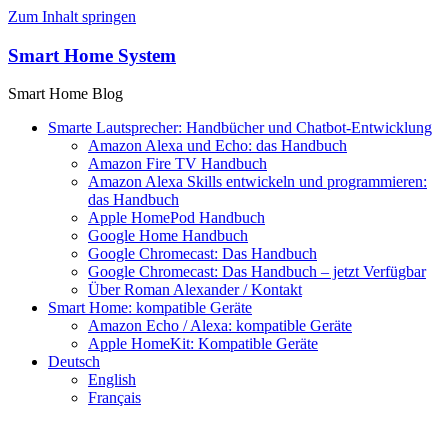
Zum Inhalt springen
Smart Home System
Smart Home Blog
Smarte Lautsprecher: Handbücher und Chatbot-Entwicklung
Amazon Alexa und Echo: das Handbuch
Amazon Fire TV Handbuch
Amazon Alexa Skills entwickeln und programmieren:
das Handbuch
Apple HomePod Handbuch
Google Home Handbuch
Google Chromecast: Das Handbuch
Google Chromecast: Das Handbuch – jetzt Verfügbar
Über Roman Alexander / Kontakt
Smart Home: kompatible Geräte
Amazon Echo / Alexa: kompatible Geräte
Apple HomeKit: Kompatible Geräte
Deutsch
English
Français