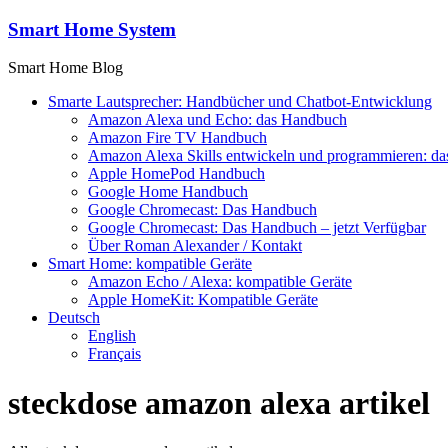
Zum
Smart Home System
Inhalt
springen
Smart Home Blog
Smarte Lautsprecher: Handbücher und Chatbot-Entwicklung
Amazon Alexa und Echo: das Handbuch
Amazon Fire TV Handbuch
Amazon Alexa Skills entwickeln und programmieren: d
Apple HomePod Handbuch
Google Home Handbuch
Google Chromecast: Das Handbuch
Google Chromecast: Das Handbuch – jetzt Verfügbar
Über Roman Alexander / Kontakt
Smart Home: kompatible Geräte
Amazon Echo / Alexa: kompatible Geräte
Apple HomeKit: Kompatible Geräte
Deutsch
English
Français
steckdose amazon alexa artikel