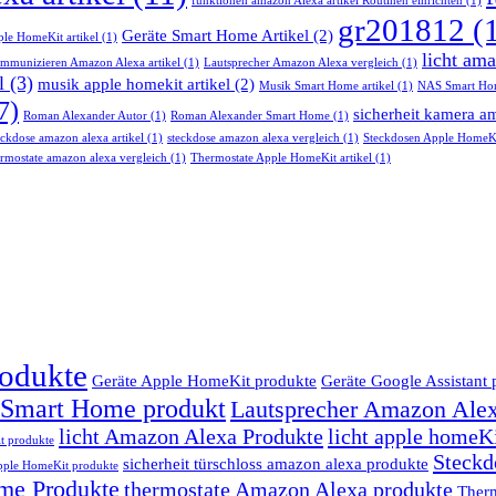
funktionen amazon Alexa artikel Routinen einrichten
(1)
gr201812
(
Geräte Smart Home Artikel
(2)
ple HomeKit artikel
(1)
licht ama
mmunizieren Amazon Alexa artikel
(1)
Lautsprecher Amazon Alexa vergleich
(1)
l
(3)
musik apple homekit artikel
(2)
Musik Smart Home artikel
(1)
NAS Smart Hom
7)
sicherheit kamera am
Roman Alexander Autor
(1)
Roman Alexander Smart Home
(1)
eckdose amazon alexa artikel
(1)
steckdose amazon alexa vergleich
(1)
Steckdosen Apple HomeKi
rmostate amazon alexa vergleich
(1)
Thermostate Apple HomeKit artikel
(1)
odukte
Geräte Apple HomeKit produkte
Geräte Google Assistant 
 Smart Home produkt
Lautsprecher Amazon Alex
licht Amazon Alexa Produkte
licht apple homeK
t produkte
Steckd
sicherheit türschloss amazon alexa produkte
Apple HomeKit produkte
ome Produkte
thermostate Amazon Alexa produkte
Ther