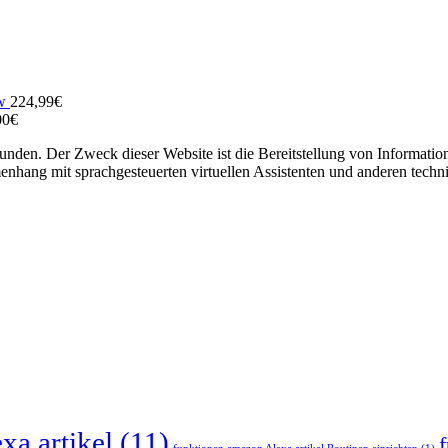
w
224,99
€
00
€
unden. Der Zweck dieser Website ist die Bereitstellung von Informati
ang mit sprachgesteuerten virtuellen Assistenten und anderen techn
xa artikel
(11)