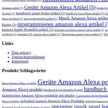
Fitness Amazon Alexa vergleich
(1)
Geräte Amazon Alexa Artikel
(5)
Assistant artikel
(1)
Geräte Ap
handbuch smart home artikel
(2)
Produkt
(1)
handbuch Smart Home Artikel
(1)
ko
Musik Amazon Alexa artike
alexa vergleich
(1)
licht apple homeKit artikel
(1)
programmieren amazon alexa artikel
(
Home
(2)
kamera Apple HomeKit artikel
(2)
sicherheit türschloss amazon alexa artikel
(1)
st
vergleich
(1)
streaming TV amazon alexa artikel
(1)
Thermostate amazon alexa artikel
(1)
The
Links
Data privacy
Datenschutzerklärung
Impressum
Produkt Schlagwörter
Geräte Amazon Alexa pr
fitness Amazon Alexa produkte
handbuch
Amazon Alexa produkt
Handbuch Apple HomeKit Produkt
lautsprecher Amazon Alexa produkte mit display
Lautsprecher Apple HomeKi
sicherheit kamera Amazon Alexa Produkte
Alexa produkte
sicherheit kamera 
streaming musik smart h
Streaming musik Google Assistant produkte