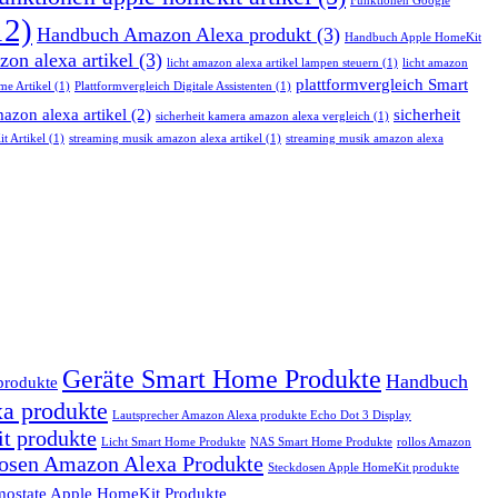
Funktionen Google
12)
Handbuch Amazon Alexa produkt
(3)
Handbuch Apple HomeKit
zon alexa artikel
(3)
licht amazon alexa artikel lampen steuern
(1)
licht amazon
plattformvergleich Smart
e Artikel
(1)
Plattformvergleich Digitale Assistenten
(1)
azon alexa artikel
(2)
sicherheit
sicherheit kamera amazon alexa vergleich
(1)
t Artikel
(1)
streaming musik amazon alexa artikel
(1)
streaming musik amazon alexa
Geräte Smart Home Produkte
Handbuch
produkte
a produkte
Lautsprecher Amazon Alexa produkte Echo Dot 3 Display
it produkte
Licht Smart Home Produkte
NAS Smart Home Produkte
rollos Amazon
osen Amazon Alexa Produkte
Steckdosen Apple HomeKit produkte
mostate Apple HomeKit Produkte